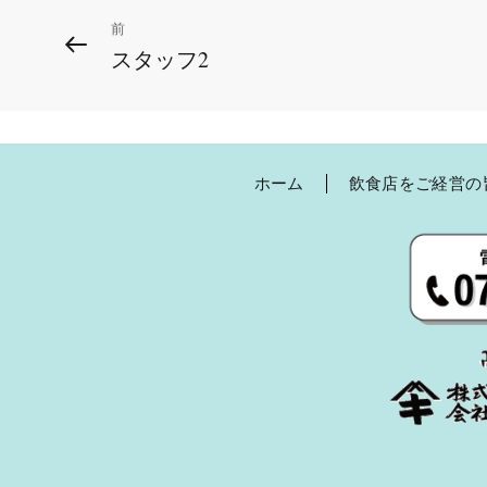
投
前
前
スタッフ2
の
稿
投
ナ
稿
ビ
ホーム
飲食店をご経営の
ゲ
ー
シ
ョ
ン